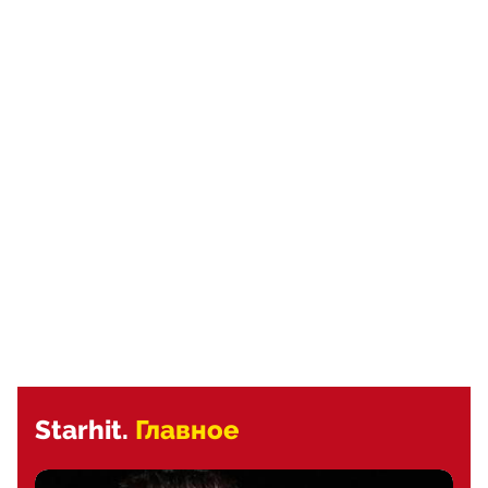
Starhit.
Главное