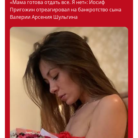
«Мама готова отдать все. Я нет»: Иосиф
Пригожин отреагировал на банкротство сына
Валерии Арсения Шульгина