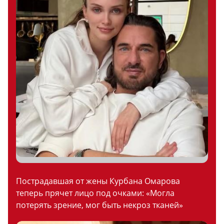
Пострадавшая от жены Курбана Омарова
теперь прячет лицо под очками: «Могла
потерять зрение, мог быть некроз тканей»