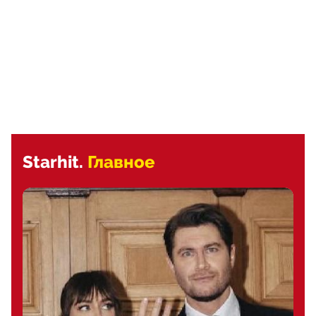
Starhit.
Главное