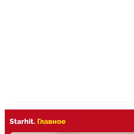
Starhit.
Главное