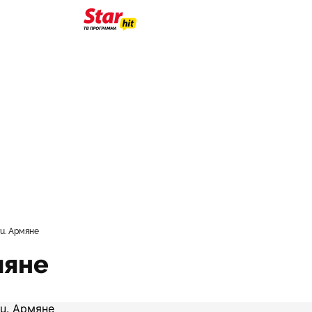
u. Армяне
мяне