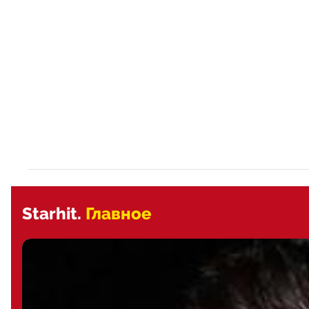
Starhit.
Главное