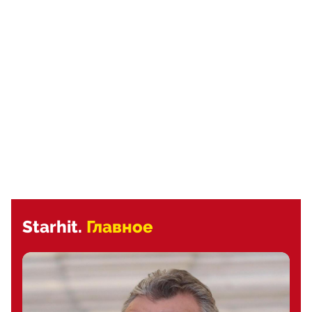
Starhit.
Главное