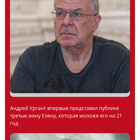
Андрей Ургант впервые представил публике
третью жену Елену, которая моложе его на 21
год