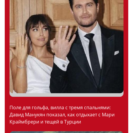
Поле для гольфа, вилла с тремя спальнями:
Давид Манукян показал, как отдыхает с Мари
Краймбрери и тещей в Турции