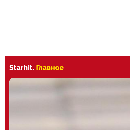
Starhit.
Главное