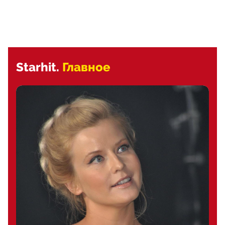
Starhit.
Главное