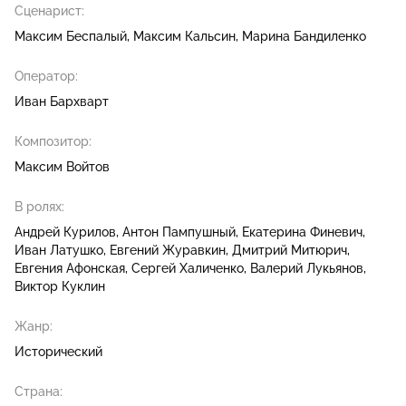
Сценарист:
Максим Беспалый
Максим Кальсин
Марина Бандиленко
Оператор:
Иван Бархварт
Композитор:
Максим Войтов
В ролях:
Андрей Курилов
Антон Пампушный
Екатерина Финевич
Иван Латушко
Евгений Журавкин
Дмитрий Митюрич
Евгения Афонская
Сергей Халиченко
Валерий Лукьянов
Виктор Куклин
Жанр:
Исторический
Страна: