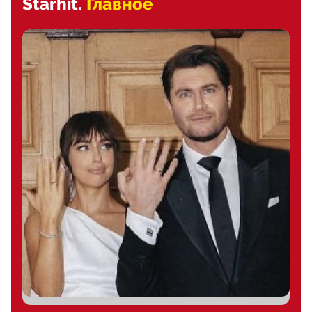
Starhit.
Главное