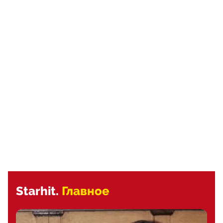
Starhit.
Главное