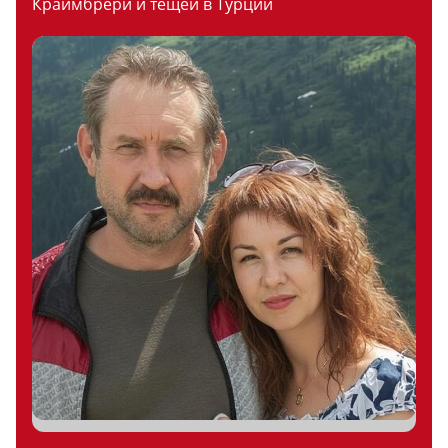
Краймбрери и тещей в Турции