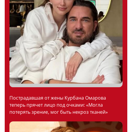
Пострадавшая от жены Курбана Омарова
теперь прячет лицо под очками: «Могла
потерять зрение, мог быть некроз тканей»