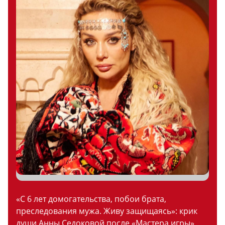
«С 6 лет домогательства, побои брата,
преследования мужа. Живу защищаясь»: крик
души Анны Седоковой после «Мастера игры»