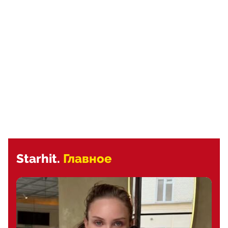
Starhit.
Главное