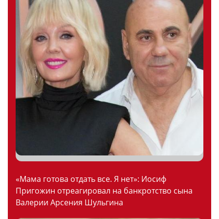
«Мама готова отдать все. Я нет»: Иосиф
Пригожин отреагировал на банкротство сына
Валерии Арсения Шульгина