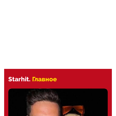
Starhit.
Главное