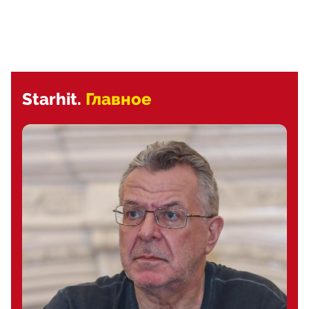
Starhit.
Главное