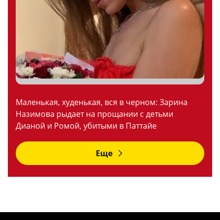
Маленькая, худенькая, вся в черном: Зарина
Назимова рыдает на прощании с детьми
Дианой и Ромой, убитыми в Паттайе
Еще