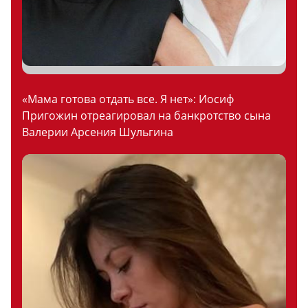
«Мама готова отдать все. Я нет»: Иосиф
Пригожин отреагировал на банкротство сына
Валерии Арсения Шульгина