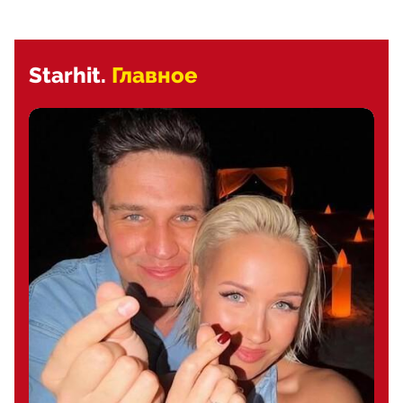
Starhit.
Главное