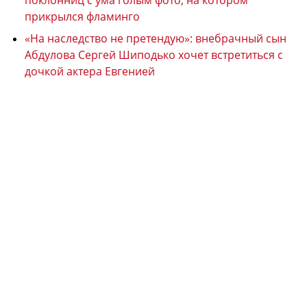
поклонниц с ума голым фото, на котором
прикрылся фламинго
«На наследство не претендую»: внебрачный сын
Абдулова Сергей Шиподько хочет встретиться с
дочкой актера Евгенией