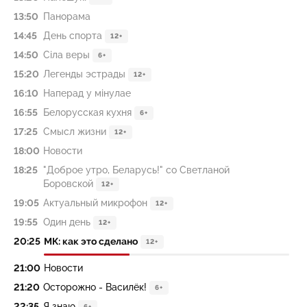
13:50
Панорама
14:45
День спорта
12+
14:50
Сiла веры
6+
15:20
Легенды эстрады
12+
16:10
Наперад у мiнулае
16:55
Белорусская кухня
6+
17:25
Смысл жизни
12+
18:00
Новости
18:25
"Доброе утро, Беларусь!" со Светланой
Боровской
12+
19:05
Актуальный микрофон
12+
19:55
Один день
12+
20:25
МК: как это сделано
12+
21:00
Новости
21:20
Осторожно - Василёк!
6+
22:35
Я знаю
6+