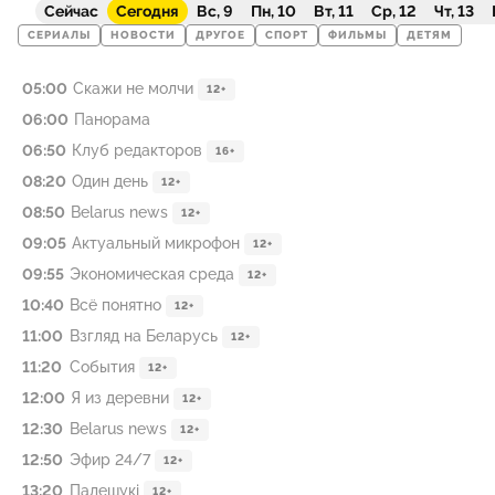
Сейчас
Сегодня
Вс, 9
Пн, 10
Вт, 11
Ср, 12
Чт, 13
СЕРИАЛЫ
НОВОСТИ
ДРУГОЕ
СПОРТ
ФИЛЬМЫ
ДЕТЯМ
05:00
Скажи не молчи
12+
06:00
Панорама
06:50
Клуб редакторов
16+
08:20
Один день
12+
08:50
Belarus news
12+
09:05
Актуальный микрофон
12+
09:55
Экономическая среда
12+
10:40
Всё понятно
12+
11:00
Взгляд на Беларусь
12+
11:20
События
12+
12:00
Я из деревни
12+
12:30
Belarus news
12+
12:50
Эфир 24/7
12+
13:20
Палешукi
12+