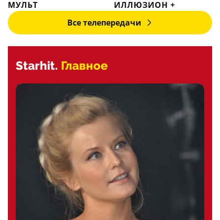
МУЛЬТ
ИЛЛЮЗИОН +
Все телепередачи
Starhit.
Главное