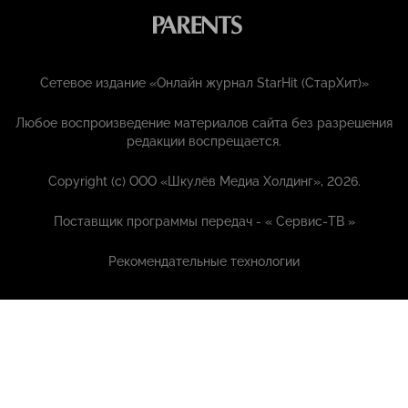
Сетевое издание «Онлайн журнал StarHit (СтарХит)»
Любое воспроизведение материалов сайта без разрешения
редакции воспрещается.
Copyright (с) ООО «Шкулёв Медиа Холдинг», 2026.
Поставщик программы передач - «
Сервис-ТВ
»
Рекомендательные технологии