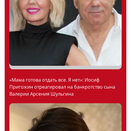
«Мама готова отдать все. Я нет»: Иосиф
Пригожин отреагировал на банкротство сына
Валерии Арсения Шульгина