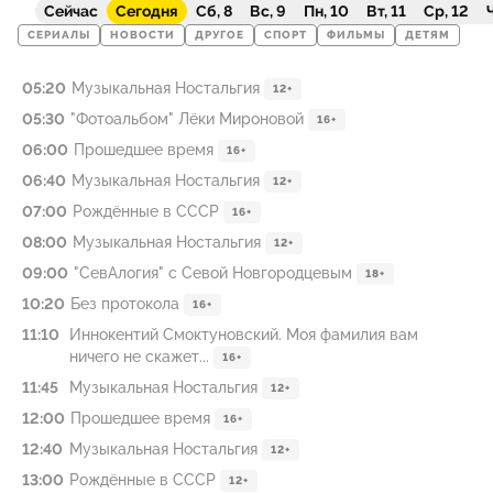
Сейчас
Сегодня
Сб, 8
Вс, 9
Пн, 10
Вт, 11
Ср, 12
Ч
СЕРИАЛЫ
НОВОСТИ
ДРУГОЕ
СПОРТ
ФИЛЬМЫ
ДЕТЯМ
05:20
Музыкальная Ностальгия
12+
05:30
"Фотоальбом" Лёки Мироновой
16+
06:00
Прошедшее время
16+
06:40
Музыкальная Ностальгия
12+
07:00
Рождённые в СССР
16+
08:00
Музыкальная Ностальгия
12+
09:00
"СевАлогия" с Севой Новгородцевым
18+
10:20
Без протокола
16+
11:10
Иннокентий Смоктуновский. Моя фамилия вам
ничего не скажет...
16+
11:45
Музыкальная Ностальгия
12+
12:00
Прошедшее время
16+
12:40
Музыкальная Ностальгия
12+
13:00
Рождённые в СССР
12+