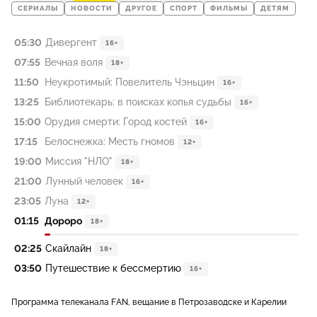
СЕРИАЛЫ
НОВОСТИ
ДРУГОЕ
СПОРТ
ФИЛЬМЫ
ДЕТЯМ
05:30
Дивергент
16+
07:55
Вечная воля
18+
11:50
Неукротимый: Повелитель Чэньцин
16+
13:25
Библиотекарь: в поисках копья судьбы
16+
15:00
Орудия смерти: Город костей
16+
17:15
Белоснежка: Месть гномов
12+
19:00
Миссия "НЛО"
18+
21:00
Лунный человек
16+
23:05
Луна
12+
01:15
Дороро
18+
02:25
Скайлайн
18+
03:50
Путешествие к бессмертию
16+
Программа телеканала FAN, вещание в Петрозаводске и Карелии