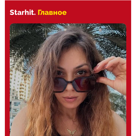
Starhit.
Главное