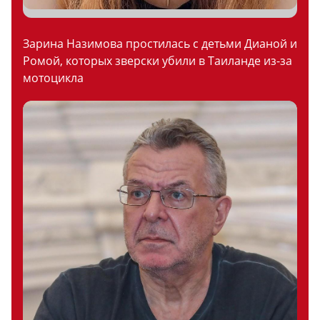
Зарина Назимова простилась с детьми Дианой и
Ромой, которых зверски убили в Таиланде из-за
мотоцикла