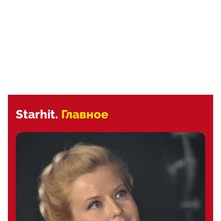
Starhit.
Главное