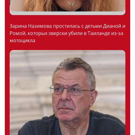
Зарина Назимова простилась с детьми Дианой и
Ромой, которых зверски убили в Таиланде из-за
мотоцикла