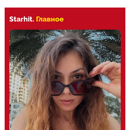
Starhit.
Главное