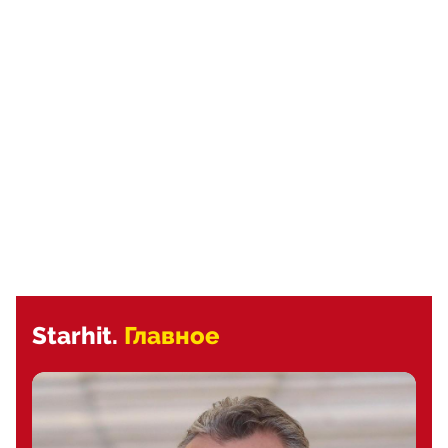
Starhit.
Главное