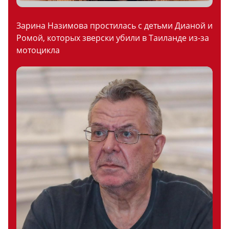
Зарина Назимова простилась с детьми Дианой и
Ромой, которых зверски убили в Таиланде из-за
мотоцикла