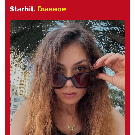
Starhit.
Главное