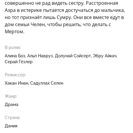
совершенно не рад видеть сестру. Расстроенная
Азра в истерике пытается достучаться до мальчика,
но тот признаёт лишь Сумру. Они все вместе едут в
дом семьи Челен, чтобы решить, что делать с
Мертом.
В ролях:
Алина Боз
Альп Навруз
Долунай Сойсерт
Эбру Айкач
Серай Гёзлер
Режиссер:
Хакан Инан
Садуллах Селен
Жанр:
Драма
Страна:
Дания