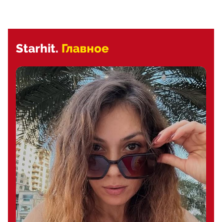
Starhit.
Главное