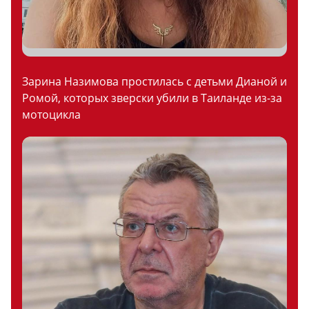
Зарина Назимова простилась с детьми Дианой и
Ромой, которых зверски убили в Таиланде из-за
мотоцикла