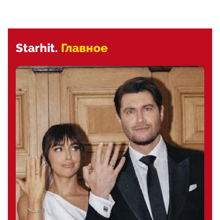
Starhit.
Главное