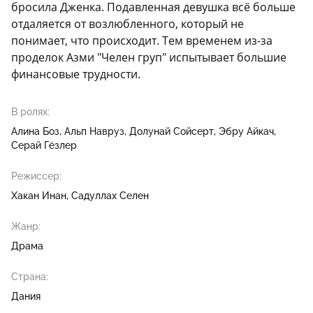
бросила Дженка. Подавленная девушка всё больше
отдаляется от возлюбленного, который не
понимает, что происходит. Тем временем из-за
проделок Азми "Челен груп" испытывает большие
финансовые трудности.
В ролях:
Алина Боз
Альп Навруз
Долунай Сойсерт
Эбру Айкач
Серай Гёзлер
Режиссер:
Хакан Инан
Садуллах Селен
Жанр:
Драма
Страна:
Дания