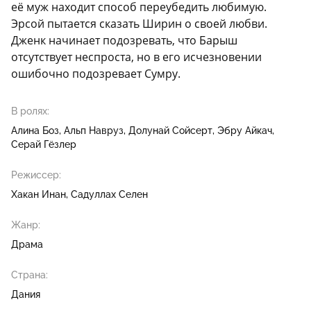
её муж находит способ переубедить любимую.
Эрсой пытается сказать Ширин о своей любви.
Дженк начинает подозревать, что Барыш
отсутствует неспроста, но в его исчезновении
ошибочно подозревает Сумру.
В ролях:
Алина Боз
Альп Навруз
Долунай Сойсерт
Эбру Айкач
Серай Гёзлер
Режиссер:
Хакан Инан
Садуллах Селен
Жанр:
Драма
Страна:
Дания