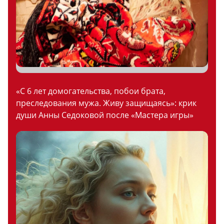
«С 6 лет домогательства, побои брата,
преследования мужа. Живу защищаясь»: крик
души Анны Седоковой после «Мастера игры»