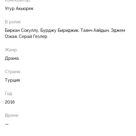
Композитор:
Угур Акьюрек
В ролях:
Биркан Сокуллу
Бурджу Бириджик
Таянч Аяйдын
Эджем
Озкая
Серай Гёзлер
Жанр:
Драма
Страна:
Турция
Год:
2016
Время:
—