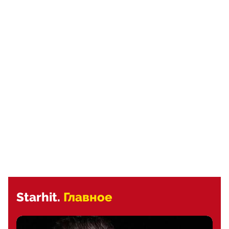
Starhit.
Главное