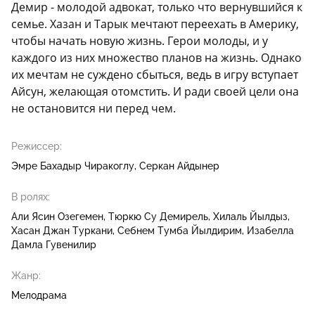
Демир - молодой адвокат, только что вернувшийся к
семье. Хазан и Тарык мечтают переехать в Америку,
чтобы начать новую жизнь. Герои молоды, и у
каждого из них множество планов на жизнь. Однако
их мечтам не суждено сбыться, ведь в игру вступает
Айсун, желающая отомстить. И ради своей цели она
не остановится ни перед чем.
Режиссер:
Эмре Бахадыр Чиракоглу
Серкан Айдынер
В ролях:
Али Ясин Озегемен
Тюркю Су Демирель
Хилаль Йылдыз
Хасан Джан Туркани
Себнем Тумба Йылдирим
Изабелла
Дамла Гувенилир
Жанр:
Мелодрама