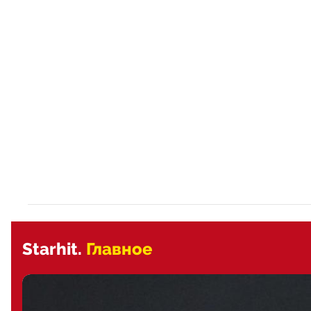
Starhit.
Главное