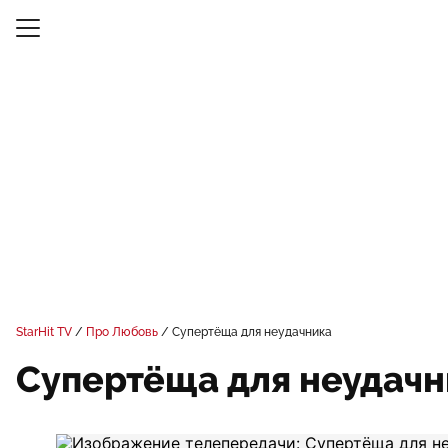
StarHit TV
Про Любовь
Супертёща для неудачника
Супертёща для неудачн