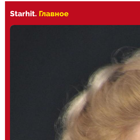
Starhit.
Главное