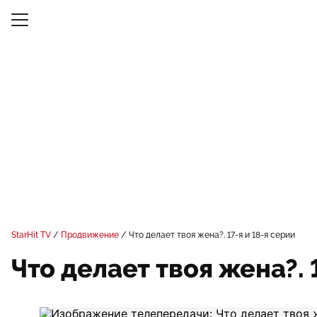
StarHit TV
Продвижение
Что делает твоя жена?. 17-я и 18-я серии
Что делает твоя жена?. 