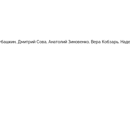
убашкин
Дмитрий Сова
Анатолий Зиновенко
Вера Кобзарь
Наде