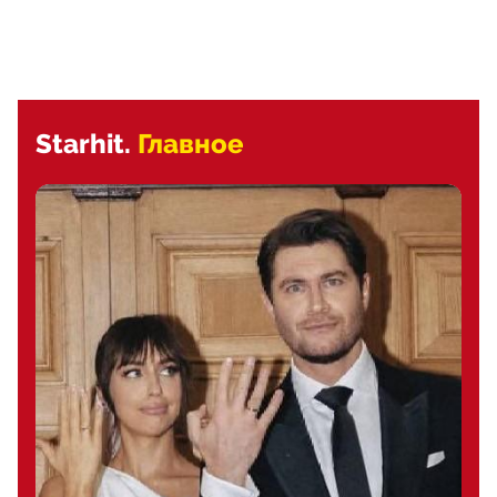
Starhit.
Главное