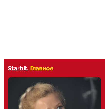
Starhit.
Главное