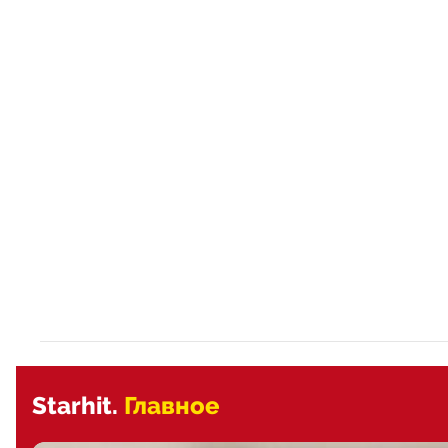
Starhit.
Главное