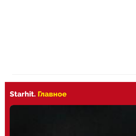
Starhit.
Главное