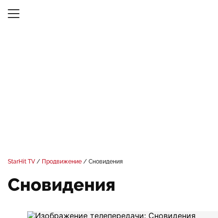
StarHit TV
Продвижение
Сновидения
Сновидения