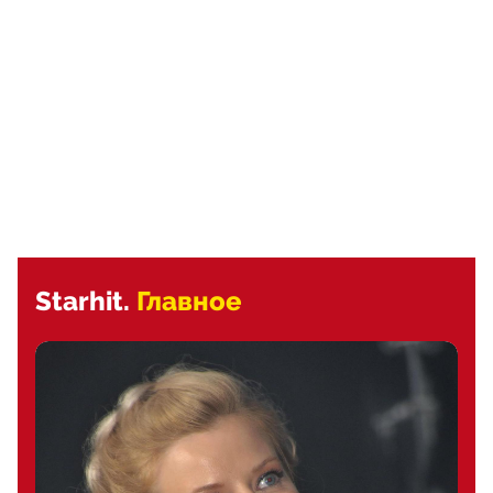
Starhit.
Главное