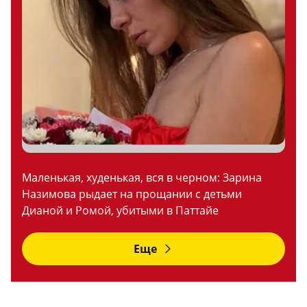
Маленькая, худенькая, вся в черном: Зарина
Назимова рыдает на прощании с детьми
Дианой и Ромой, убитыми в Паттайе
Еще