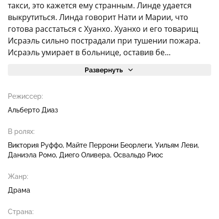
такси, это кажется ему странным. Линде удается
выкрутиться. Линда говорит Нати и Марии, что
готова расстаться с Хуанхо. Хуанхо и его товарищ
Исраэль сильно пострадали при тушении пожара.
Исраэль умирает в больнице, оставив бе...
Развернуть
Режиссер:
Альберто Диаз
В ролях:
Виктория Руффо
Майте Перрони Беорлеги
Уильям Леви
Даниэла Ромо
Диего Оливера
Освальдо Риос
Жанр:
Драма
Страна: