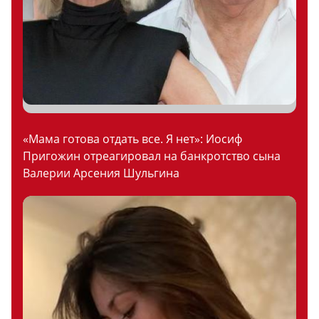
«Мама готова отдать все. Я нет»: Иосиф
Пригожин отреагировал на банкротство сына
Валерии Арсения Шульгина