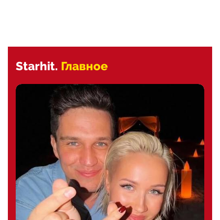
Starhit.
Главное