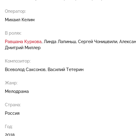
Оператор:
Михаил Келим
В ролях:
Равшана Куркова
Линда Лапиньш
Сергей Чонишвили
Алекса
Дмитрий Миллер
Композитор:
Всеволод Саксонов
Василий Тетерин
Жанр:
Мелодрама
Страна:
Россия
Год:
2018