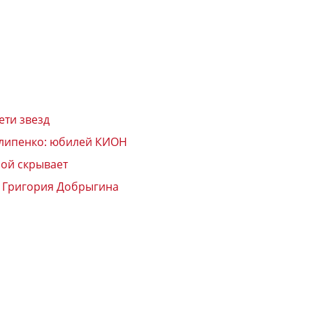
ети звезд
илипенко: юбилей КИОН
рой скрывает
» Григория Добрыгина