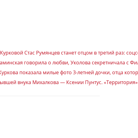
урковой Стас Румянцев станет отцом в третий раз: соцс
каминская говорила о любви, Уколова секретничала с Ф
уркова показала милые фото 3-летней дочки, отца кото
 бывшей внука Михалкова — Ксении Пунтус. «Территория