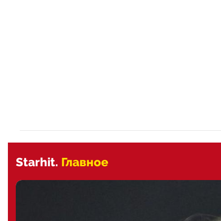
Starhit.
Главное