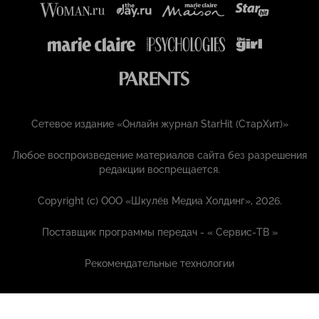
Сетевое издание «Онлайн журнал StarHit (СтарХит)»
Любое воспроизведение материалов сайта без разрешения
редакции воспрещается.
Copyright (с) ООО «Шкулёв Медиа Холдинг», 2026.
Поставщик программы передач - «
Сервис-ТВ
»
Рекомендательные технологии