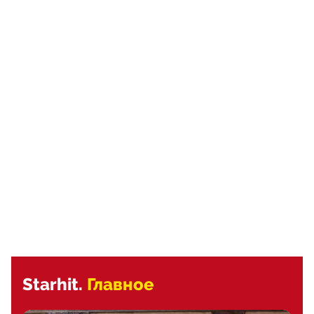
Starhit.
Главное