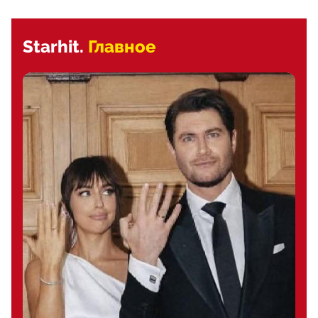
Starhit.
Главное