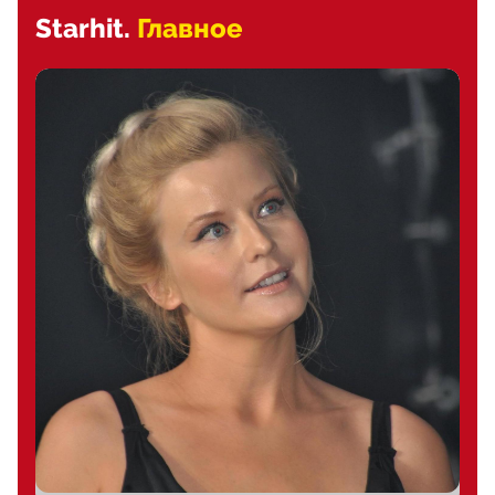
Starhit.
Главное