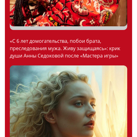
«С 6 лет домогательства, побои брата,
преследования мужа. Живу защищаясь»: крик
души Анны Седоковой после «Мастера игры»