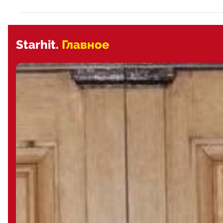
Starhit.
Главное