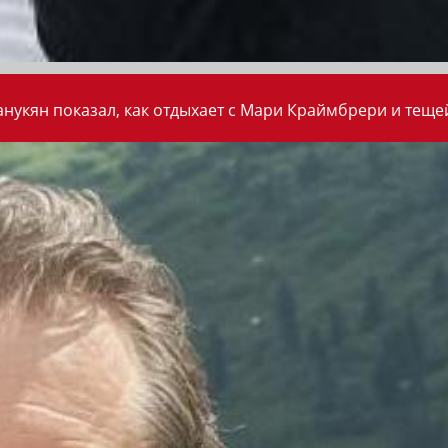
анукян показал, как отдыхает с Мари Краймбрери и теще