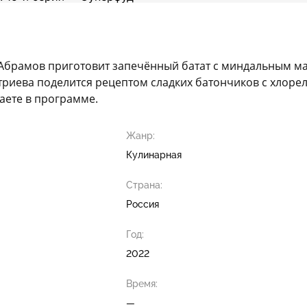
м Абрамов приготовит запечённый батат с миндальным м
итриева поделится рецептом сладких батончиков с хлоре
наете в программе.
Жанр:
Кулинарная
Страна:
Россия
Год:
2022
Время:
—