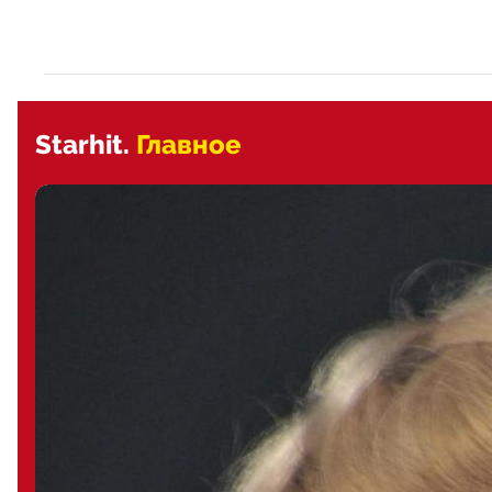
Starhit.
Главное