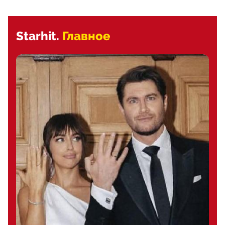
Starhit.
Главное