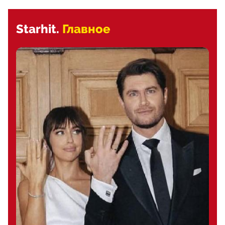
Starhit.
Главное