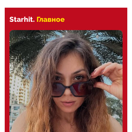
Starhit.
Главное