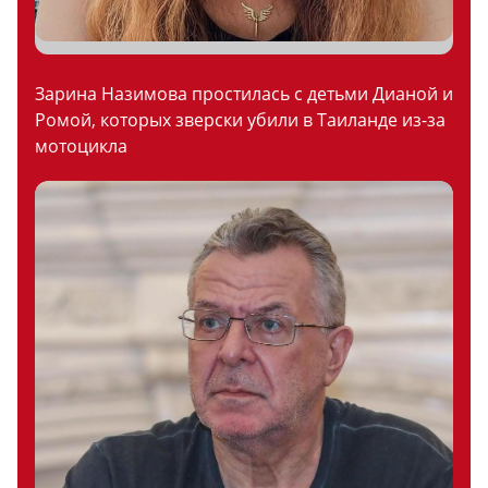
Зарина Назимова простилась с детьми Дианой и
Ромой, которых зверски убили в Таиланде из-за
мотоцикла