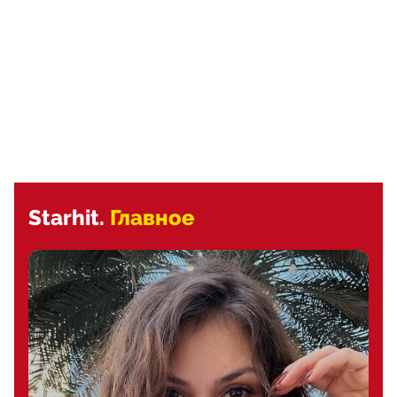
Starhit.
Главное