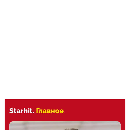
Starhit.
Главное